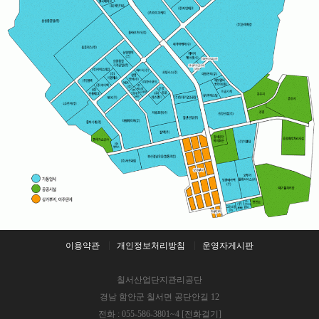
이용약관
개인정보처리방침
운영자게시판
칠서산업단지관리공단
경남 함안군 칠서면 공단안길 12
전화 : 055-586-3801~4
[전화걸기]