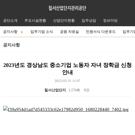
공단소개
주요시설현황
산업단지현황
입주상담
정보마당
공지사항
입주기업 소식
공용 자료실
민원서식 다운로드
입주기
공지사항
2023년도 경상남도 중소기업 노동자 자녀 장학금 신청
안내
2023-03-31 11:07
칠서산업단지
1,174회
0건
본문